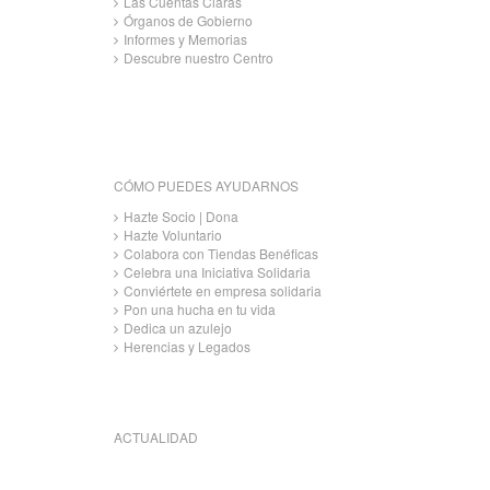
Las Cuentas Claras
Órganos de Gobierno
Informes y Memorias
Descubre nuestro Centro
CÓMO PUEDES AYUDARNOS
Hazte Socio | Dona
Hazte Voluntario
Colabora con Tiendas Benéficas
Celebra una Iniciativa Solidaria
Conviértete en empresa solidaria
Pon una hucha en tu vida
Dedica un azulejo
Herencias y Legados
ACTUALIDAD