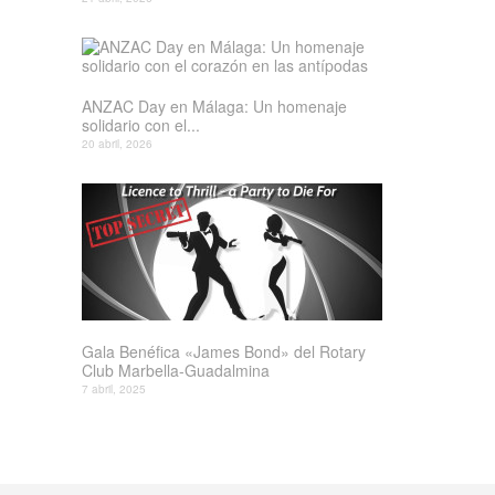
ANZAC Day en Málaga: Un homenaje
solidario con el...
20 abril, 2026
Gala Benéfica «James Bond» del Rotary
Club Marbella-Guadalmina
7 abril, 2025