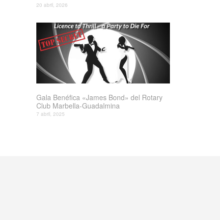
20 abril, 2026
Gala Benéfica «James Bond» del Rotary
Club Marbella-Guadalmina
7 abril, 2025