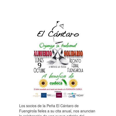
Los socios de la Peña El Cántaro de
Fuengirola fieles a su cita anual, nos anuncian