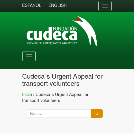
ESPAÑOL
ENGLISH
Toggle
navigation
Toggle
navigation
Cudeca´s Urgent Appeal for
transport volunteers
Inicio
/
Cudeca´s Urgent Appeal for
transport volunteers