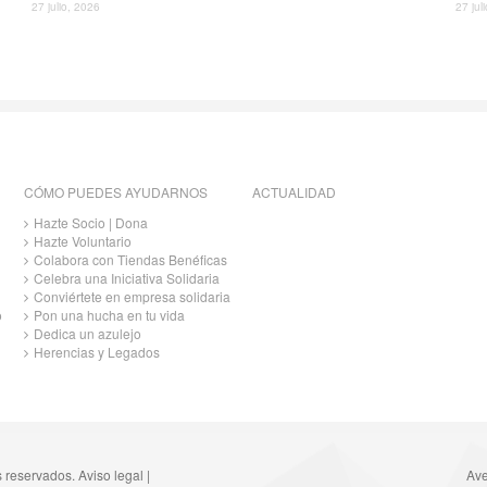
27 julio, 2026
27 jul
CÓMO PUEDES AYUDARNOS
ACTUALIDAD
Hazte Socio | Dona
Hazte Voluntario
Colabora con Tiendas Benéficas
Celebra una Iniciativa Solidaria
Conviértete en empresa solidaria
o
Pon una hucha en tu vida
Dedica un azulejo
Herencias y Legados
s reservados.
Aviso legal
|
Ave