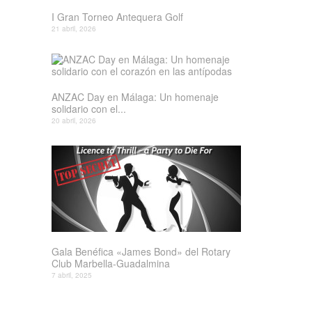
I Gran Torneo Antequera Golf
21 abril, 2026
ANZAC Day en Málaga: Un homenaje
solidario con el...
20 abril, 2026
Gala Benéfica «James Bond» del Rotary
Club Marbella-Guadalmina
7 abril, 2025