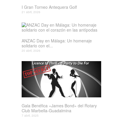
I Gran Torneo Antequera Golf
21 abril, 2026
ANZAC Day en Málaga: Un homenaje
solidario con el...
20 abril, 2026
Gala Benéfica «James Bond» del Rotary
Club Marbella-Guadalmina
7 abril, 2025