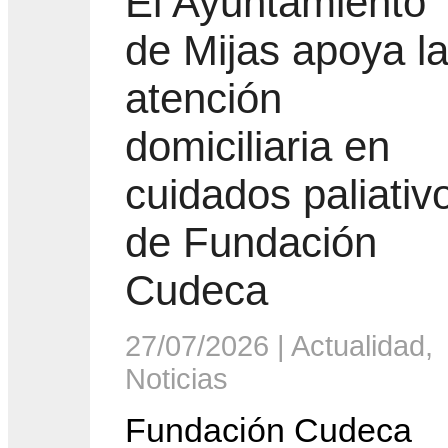
El Ayuntamiento
de Mijas apoya l
atención
domiciliaria en
cuidados paliativ
de Fundación
Cudeca
27/07/2026
|
Actualidad
,
Noticias
Fundación Cudeca