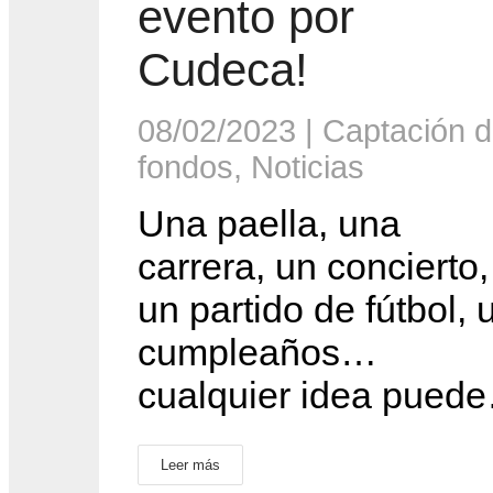
evento por
Cudeca!
08/02/2023
|
Captación 
fondos
,
Noticias
Una paella, una
carrera, un concierto,
un partido de fútbol, 
cumpleaños…
cualquier idea pued
Leer más