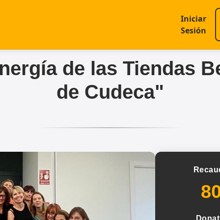
Iniciar
Sesión
nergía de las Tiendas B
de Cudeca"
Recau
8
Donat