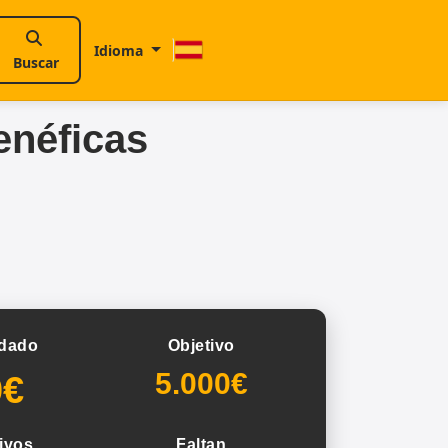
Idioma
Buscar
enéficas
dado
Objetivo
5.000€
0€
ivos
Faltan