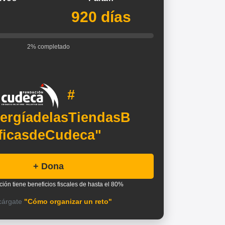
3
920 días
2% completado
#
ergíadelasTiendasB
ficasdeCudeca"
+ Dona
ción tiene beneficios fiscales de hasta el 80%
cárgate
"Cómo organizar un reto"