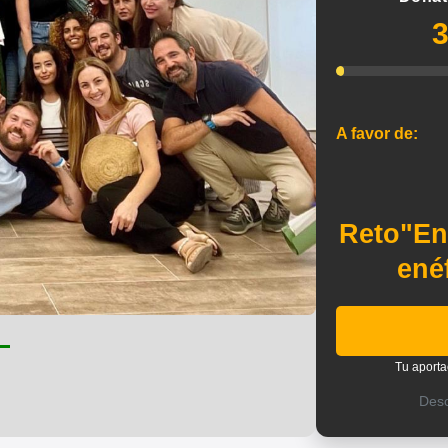
A favor de:
Reto"En
ené
Tu aporta
Des