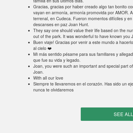
familia en sus últimos dias.
Gracias, gracias por haber creado algo tan bonito co
vayan en armonía, armonía promovida por AMOR. A mi
terrenal, en Cudeca. Fueron momentos difíciles y e
descanses en paz Joan Hunt.
They say one should value their life based on the nu
out of the park. It was wonderful to have known you 
Buen viaje! Gracias por venir a este mundo a hacer
al cielo ❤️
Mi más sentido pésame para sus familiares y allegado
que fue su vida y legado.
Joan, you were such an important and special part of 
Joan.
With all our love
Siempre te llevaremos en el corazón. Has sido un ej
nunca te olvidaremos
SEE AL