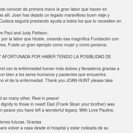
ude conocer de primera mano la gran labor que hacen en
s allí. Joan has dejado un legado maravilloso buen viaje y
Cudeca seguirá prestando ayuda a todos los que lo necesiten en
e Paul and Judy Pattison.
por la labor que hiciste, creando esa magnífica Fundación con
res. Fuiste un gran ejemplo como mujer y como persona.
 AFORTUNADA POR HABER TENIDO LA POSIBLIDAD DE
rol con la enfermedad fueran más dulces y llevaderos gracias a
r un bien a los seres humanos y pacientes que encuentra
omo el de la enfermedad. Thank you JOAN HUNT please take
d so many other. Rest in peace!
dignity to those in need! Dad (Frank Sloan your brother) was
in peace you have left a wonderful legacy. With Love Pauline,
iones futuras. Gracias
ara volver a casa desde el hospital y estar rodeada de su