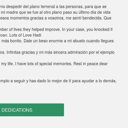
mo despedir del plano terrenal a las personas, para que se
 madre que se fue al otro plano paso su último día de vida
n esos momentos gracias a vosotros, me sentí bendecida. Que
mber of lives they helped improve. In your case, you knocked it
Joan. Lots of Love Hadi
lo más bonito. Dale un beso enorme a mi abuelo cuando llegues
s. Infinitas gracias y mi más sincera admiración por el ejemplo
my life. I have lots of special memories. Rest in peace dear
emplo a seguir y has dado lo mejor de tí para ayudar a lo demás,
L DEDICATIONS