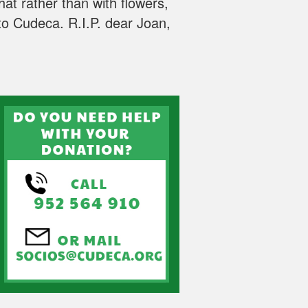
that rather than with flowers,
o Cudeca. R.I.P. dear Joan,