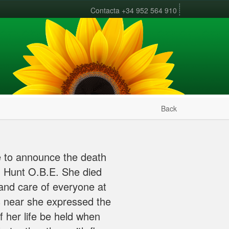
Contacta
+34 952 564 910
Back
ve to announce the death
n Hunt O.B.E. She died
and care of everyone at
 near she expressed the
f her life be held when