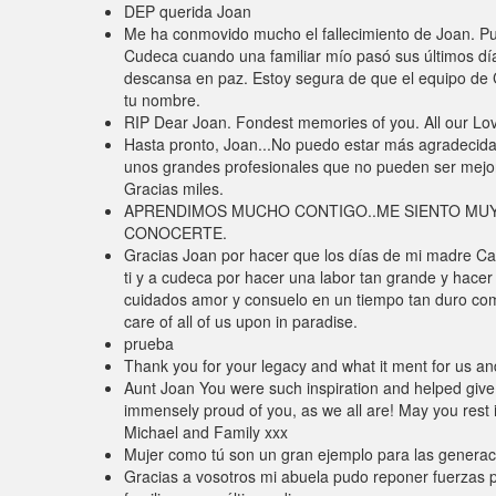
DEP querida Joan
Me ha conmovido mucho el fallecimiento de Joan. P
Cudeca cuando una familiar mío pasó sus últimos día
descansa en paz. Estoy segura de que el equipo de 
tu nombre.
RIP Dear Joan. Fondest memories of you. All our Lov
Hasta pronto, Joan...No puedo estar más agradecida 
unos grandes profesionales que no pueden ser mejo
Gracias miles.
APRENDIMOS MUCHO CONTIGO..ME SIENTO MUY
CONOCERTE.
Gracias Joan por hacer que los días de mi madre Ca
ti y a cudeca por hacer una labor tan grande y hace
cuidados amor y consuelo en un tiempo tan duro c
care of all of us upon in paradise.
prueba
Thank you for your legacy and what it ment for us an
Aunt Joan You were such inspiration and helped give 
immensely proud of you, as we all are! May you rest 
Michael and Family xxx
Mujer como tú son un gran ejemplo para las generac
Gracias a vosotros mi abuela pudo reponer fuerzas p