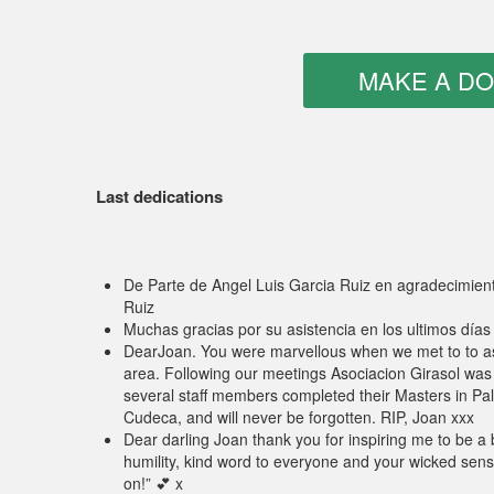
Last dedications
De Parte de Angel Luis Garcia Ruiz en agradecimien
Ruiz
Muchas gracias por su asistencia en los ultimos día
DearJoan. You were marvellous when we met to to ask
area. Following our meetings Asociacion Girasol was 
several staff members completed their Masters in Pal
Cudeca, and will never be forgotten. RIP, Joan xxx
Dear darling Joan thank you for inspiring me to be a b
humility, kind word to everyone and your wicked sens
on!” 💕 x