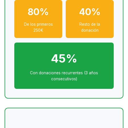
80%
40%
De los primeros
Resto de la
250€
donación
45%
Con donaciones recurrentes (3 años
consecutivos)