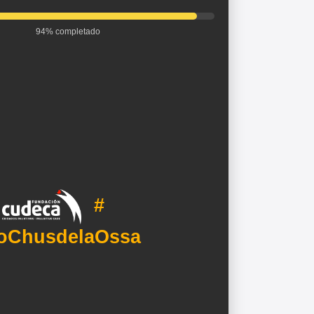
94% completado
#
oChusdelaOssa