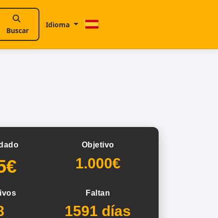
Idioma
Buscar
dado
Objetivo
1.000€
5€
ivos
Faltan
8
1591 días