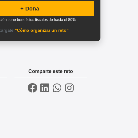
+ Dona
ción tiene beneficios fiscales de hasta el 80%
cárgate
"Cómo organizar un reto"
Comparte este reto